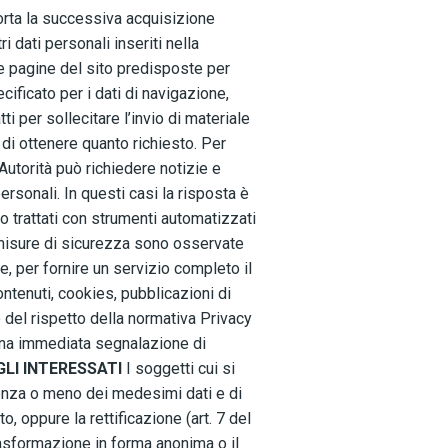
mporta la successiva acquisizione
i dati personali inseriti nella
e pagine del sito predisposte per
cificato per i dati di navigazione,
ti per sollecitare l’invio di materiale
di ottenere quanto richiesto. Per
Autorità può richiedere notizie e
personali. In questi casi la risposta è
o trattati con strumenti automatizzati
 misure di sicurezza sono osservate
he, per fornire un servizio completo il
contenuti, cookies, pubblicazioni di
e del rispetto della normativa Privacy
ta una immediata segnalazione di
GLI INTERESSATI
I soggetti cui si
stenza o meno dei medesimi dati e di
, oppure la rettificazione (art. 7 del
trasformazione in forma anonima o il