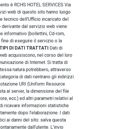
trattamento è RCHS HOTEL SERVICES Via
rvizi web di questo sito hanno luogo
 tecnico dell’Ufficio incaricato del
o derivante dal servizio web viene
le informativo (bollettini, Cd-rom,
 fine di eseguire il servizio o la
TIPI DI DATI TRATTATI
Dati di
web acquisiscono, nel corso del loro
unicazione di Internet. Si tratta di
stessa natura potrebbero, attraverso
ategoria di dati rientrano gli indirizzi
in notazione URI (Uniform Resource
esta al server, la dimensione del file
e, ecc.) ed altri parametri relativi al
di ricavare informazioni statistiche
tamente dopo l’elaborazione. I dati
ici ai danni del sito: salva questa
lontariamente dall’utente. L’invio