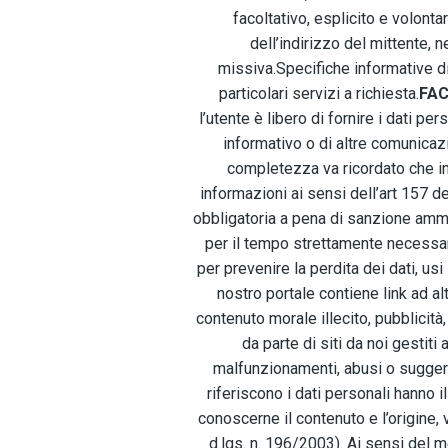
facoltativo, esplicito e volonta
dell’indirizzo del mittente, n
missiva.Specifiche informative d
particolari servizi a richiesta.
FAC
l’utente è libero di fornire i dati pe
informativo o di altre comunicaz
completezza va ricordato che in 
informazioni ai sensi dell’art 157 del
obbligatoria a pena di sanzione ammi
per il tempo strettamente necessar
per prevenire la perdita dei dati, usi
nostro portale contiene link ad alt
contenuto morale illecito, pubblicità
da parte di siti da noi gestiti
malfunzionamenti, abusi o suggerim
riferiscono i dati personali hanno 
conoscerne il contenuto e l’origine, 
d.lgs. n. 196/2003). Ai sensi del m