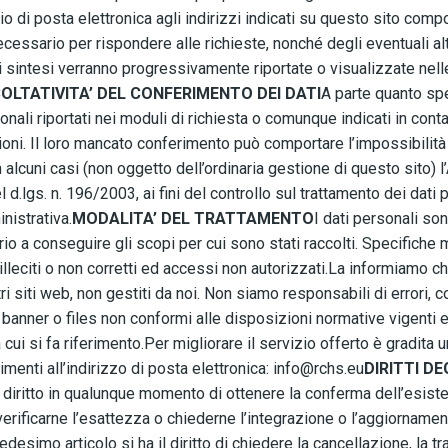
rio di posta elettronica agli indirizzi indicati su questo sito co
ecessario per rispondere alle richieste, nonché degli eventuali altr
i sintesi verranno progressivamente riportate o visualizzate nell
OLTATIVITA’ DEL CONFERIMENTO DEI DATI
A parte quanto spe
rsonali riportati nei moduli di richiesta o comunque indicati in contat
ioni. Il loro mancato conferimento può comportare l’impossibilità 
alcuni casi (non oggetto dell’ordinaria gestione di questo sito) l’
 d.lgs. n. 196/2003, ai fini del controllo sul trattamento dei dati 
nistrativa.
MODALITA’ DEL TRATTAMENTO
I dati personali son
io a conseguire gli scopi per cui sono stati raccolti. Specifiche
 illeciti o non corretti ed accessi non autorizzati.La informiamo c
ri siti web, non gestiti da noi. Non siamo responsabili di errori, 
, banner o files non conformi alle disposizioni normative vigenti 
 a cui si fa riferimento.Per migliorare il servizio offerto è gradi
enti all’indirizzo di posta elettronica: info@rchs.eu
DIRITTI DE
il diritto in qualunque momento di ottenere la conferma dell’esi
verificarne l’esattezza o chiederne l’integrazione o l’aggiornamento
edesimo articolo si ha il diritto di chiedere la cancellazione, la 