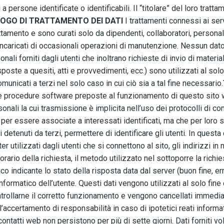
i a persone identificate o identificabili. Il “titolare” del loro 
OGO DI TRATTAMENTO DEI DATI
I trattamenti connessi ai se
ttamento e sono curati solo da dipendenti, collaboratori, personale
incaricati di occasionali operazioni di manutenzione. Nessun dat
nali forniti dagli utenti che inoltrano richieste di invio di materia
sposte a quesiti, atti e provvedimenti, ecc.) sono utilizzati al solo
unicati a terzi nel solo caso in cui ciò sia a tal fine necessario.
le procedure software preposte al funzionamento di questo sito 
onali la cui trasmissione è implicita nell’uso dei protocolli di com
per essere associate a interessati identificati, ma che per loro 
etenuti da terzi, permettere di identificare gli utenti. In questa c
r utilizzati dagli utenti che si connettono al sito, gli indirizzi 
l’orario della richiesta, il metodo utilizzato nel sottoporre la richi
co indicante lo stato della risposta data dal server (buon fine, error
formatico dell’utente. Questi dati vengono utilizzati al solo fine 
ntrollarne il corretto funzionamento e vengono cancellati immedia
’accertamento di responsabilità in caso di ipotetici reati informat
i contatti web non persistono per più di sette giorni. Dati forniti vo