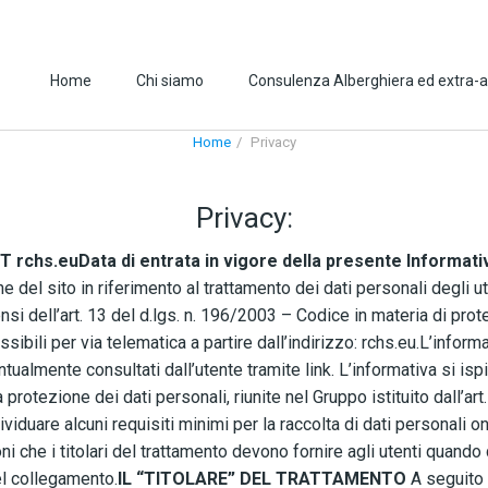
Home
Chi siamo
Consulenza Alberghiera ed extra-a
Home
Privacy
Privacy:
T rchs.eu
Data di entrata in vigore della presente Informati
 del sito in riferimento al trattamento dei dati personali degli ute
nsi dell’art. 13 del d.lgs. n. 196/2003 – Codice in materia di prot
ibili per via telematica a partire dall’indirizzo: rchs.eu.L’informa
ntualmente consultati dall’utente tramite link. L’informativa si i
protezione dei dati personali, riunite nel Gruppo istituito dall’art
iduare alcuni requisiti minimi per la raccolta di dati personali on-li
ni che i titolari del trattamento devono fornire agli utenti quand
l collegamento.
IL “TITOLARE” DEL TRATTAMENTO
A seguito 