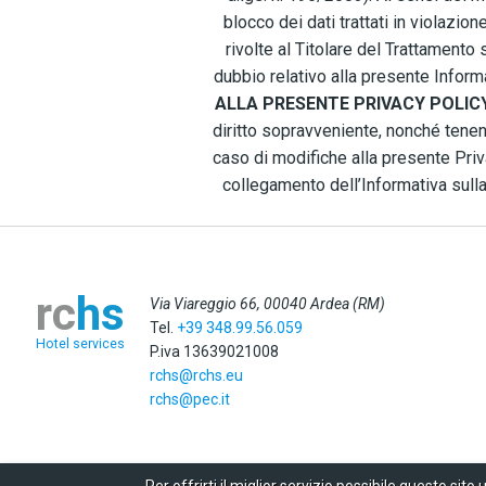
blocco dei dati trattati in violazio
rivolte al Titolare del Trattamento
dubbio relativo alla presente Informa
ALLA PRESENTE PRIVACY POLIC
diritto sopravveniente, nonché tenend
caso di modifiche alla presente Pri
collegamento dell’Informativa sulla
rc
hs
Via Viareggio 66, 00040 Ardea (RM)
Tel.
+39 348.99.56.059
Hotel services
P.iva
13639021008
rchs@rchs.eu
rchs@pec.it